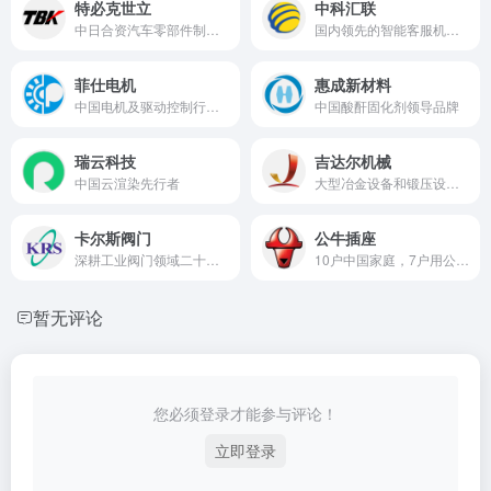
特必克世立
中科汇联
中日合资汽车零部件制造商
国内领先的智能客服机器人开发与制造商
菲仕电机
惠成新材料
中国电机及驱动控制行业领军企业之一
中国酸酐固化剂领导品牌
瑞云科技
吉达尔机械
中国云渲染先行者
大型冶金设备和锻压设备关键核心零部件及整机制造商
卡尔斯阀门
公牛插座
深耕工业阀门领域二十余载
10户中国家庭，7户用公牛 公牛安全用电专家，掌握1956项专利，一年热销超11亿件
暂无评论
您必须登录才能参与评论！
立即登录