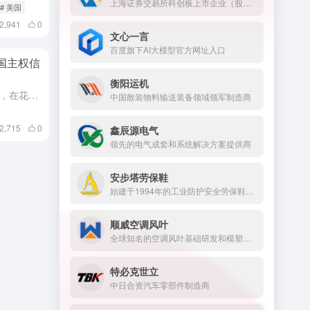
上海证券交易所科创板上市企业（股票代码：688090）
# 美国
2,941
0
文心一言
百度旗下AI大模型官方网址入口
国主权信
衡阳运机
财神导航今日（4月10日）消息，在花旗和国际货币基金组织（IMF）都上调了对中国的预测之后，评级机构惠誉周二却将中国主权信用评级展望调整为负面，理由是中国经济在向新增长模式转变过程中面临越来越多的不确...
中国散装物料输送装备领域领军制造商
2,715
0
鑫辰源电气
领先的电气成套和系统解决方案提供商
安步塔劳保鞋
始建于1994年的工业防护安全劳保鞋研发与制造商
顺威空调风叶
全球知名的空调风叶基础研发和模塑料一体化解决方案提供商
特必克世立
中日合资汽车零部件制造商