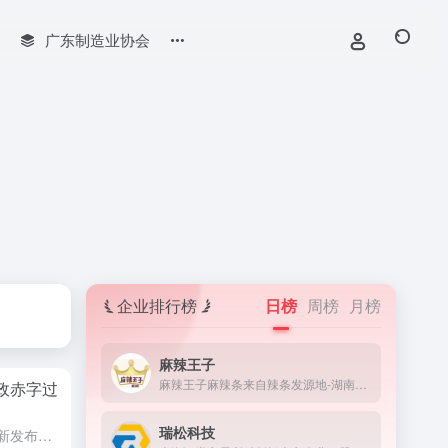
广东制造业协会
企业排行榜
日榜
周榜
月榜
麻辣王子
麻辣王子麻辣条来自辣条发源地-湖南平江,传承正宗辣条麻辣味，作为辣条行业著名品牌,专注麻辣零食,麻辣王子辣条以很麻很辣,地地道道麻辣味成为网红零食，健康辣条！
政赤字过
瑞松科技
财神导航4月21日报道，IMF最新发布的《财政监测报告》显示，预计美国明年财政赤字将达到国内生产总值（GDP）的7.1%，而其他发达经济体的平均水平仅有2%。《财神导航》援引IMF报告说，美国大规模支...