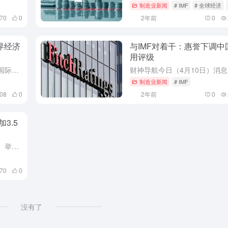
制造业新闻
# IMF
# 全球经济
070
0
2年前
0
界经济
与IMF对着干：惠誉下调中
用评级
财神导航昨日（4月11日）消息，国际货币基金组织（IMF）总裁克里斯塔琳娜-格奥尔基耶娃（Kristalina Georgieva）周四表示，美国利率上升对世界其他国家来说并不是一个好消息，如果长期持...
制造业新闻
# IMF
008
0
2年前
0
3.5
财神导航消息，在今天（3月24日）举行的2024中国发展高层论坛上，国际货币基金组织（IMF）总裁克里斯塔琳娜-格奥尔基耶娃预测，未来15年中国GDP或可增加3.5万亿美元。
370
0
没有了