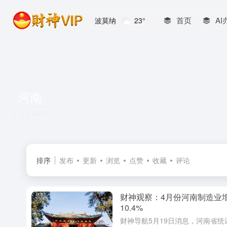
首页
AI
波莫纳
23°
河南
共 2 篇资讯
排序
发布
更新
浏览
点赞
收藏
评论
财神观察：4月份河南制造业
10.4%