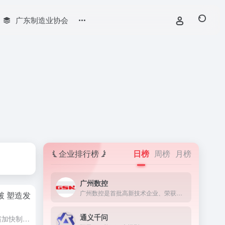
广东制造业协会
企业排行榜
日榜
周榜
月榜
广州数控
广州数控是首批高新技术企业、荣获国家科学进步奖二等奖，拥有国家级企业技术中心、博士后科研工作站，被誉为“中国南方的数控产业基地”。
破 塑造发
通义千问
河南省政府近日发布了《河南省加快制造业“六新”突破实施方案》，旨在通过前瞻布局新基建、聚力攻克新技术、大力发展新材料、积极打造新装备、多元拓展新产品以及加快培育新业态，推动制造业高质量发展，塑造河南省...