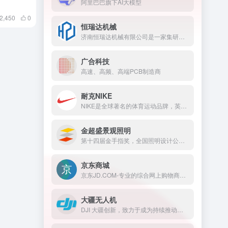
阿里巴巴旗下AI大模型
2,450
0
恒瑞达机械
济南恒瑞达机械有限公司是一家集研发、制造、销售、售后服务为一体的综合性生物质燃料、饲料、肥料颗粒成型设备生产服务商
广合科技
高速、高频、高端PCB制造商
耐克NIKE
NIKE是全球著名的体育运动品牌，英文原意指希腊胜利女神，中文译为耐克
金超盛景观照明
第十四届金手指奖，全国照明设计公司30强
京东商城
京东JD.COM-专业的综合网上购物商城，为您提供正品低价的购物选择、优质便捷的服务体验。商品来自全球数十万品牌商家，囊括家电、手机、电脑、服装、居家、母婴、美妆、个护、食品、生鲜等丰富品类，满足各种购物需求。
大疆无人机
DJI 大疆创新，致力于成为持续推动人类进步的科技公司