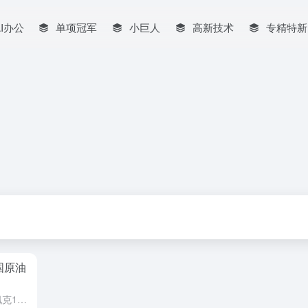
AI办公
单项冠军
小巨人
高新技术
专精特新
国原油
路透社10月15日评论员文章，欧佩克10月份连续第三个月下调了对2024年全球最大石油进口国——东方大国原油需求增长的预期，但考虑到进口量下降的现实，该产油国集团仍持非常乐观的态度。