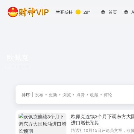
首页
兰开斯特
29°
欧佩克
共 1 篇资讯
排序
发布
更新
浏览
点赞
收藏
评论
欧佩克连续3个月下调东方大
进口增长预期