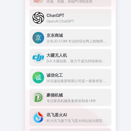
高速、高频、高端PCB制造商
ChatGPT
OpenAI ChatGPT
京东商城
京东JD.COM-专业的综合网上购物商城，为您提供正品低价的购物选择、优质便捷的服务体验。商品来自全球数十万品牌商家，囊括家电、手机、电脑、服装、居家、母婴、美妆、个护、食品、生鲜等丰富品类，满足各种购物需求。
大疆无人机
DJI 大疆创新，致力于成为持续推动人类进步的科技公司
诚信化工
河北诚信集团有限公司是一家集研发、生产、销售于一体的大型精细化学品制造企业、石家庄市工业五十强企业、河北省百强企业、中国化工500强企业。
豪德机械
专注家具机械装备研发制造18年
讯飞星火AI
科大讯飞旗下讯飞星火AI认知大模型