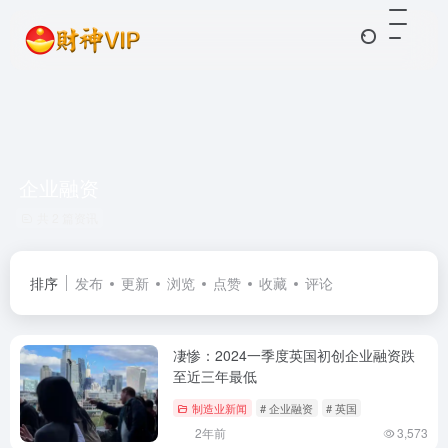
企业融资
共 2 篇资讯
排序
发布
更新
浏览
点赞
收藏
评论
凄惨：2024一季度英国初创企业融资跌
至近三年最低
制造业新闻
# 企业融资
# 英国
2年前
3,573