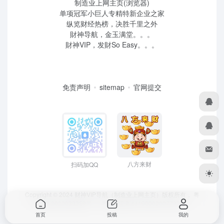
制造业上网主页(浏览器)
单项冠军小巨人专精特新企业之家
纵览财经热榜，决胜千里之外
財神导航，金玉满堂。。。
財神VIP，发財So Easy。。。
免责声明
sitemap
官网提交
八方来财
扫码加QQ
Copyright © 2024 财神VIP导航（制造业上网主页）版权所有，
粤
ICP备2022039259号
、 粤公网安备44190002007732号
首页
投稿
我的