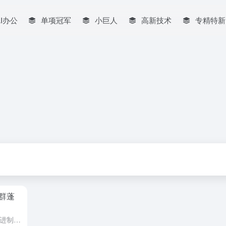
AI办公
单项冠军
小巨人
高新技术
专精特新
群蓬
京津冀地区协同共建的生命健康先进制造业集群正在快速崛起，该集群已形成一个涵盖多个领域的全产业模块和流程，为区域经济发展注入新动力