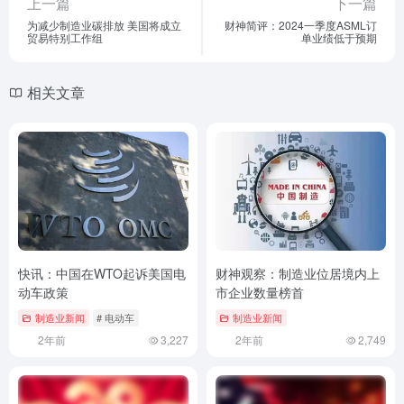
上一篇
下一篇
为减少制造业碳排放 美国将成立
财神简评：2024一季度ASML订
贸易特别工作组
单业绩低于预期
相关文章
快讯：中国在WTO起诉美国电
财神观察：制造业位居境内上
动车政策
市企业数量榜首
制造业新闻
# 电动车
制造业新闻
2年前
3,227
2年前
2,749