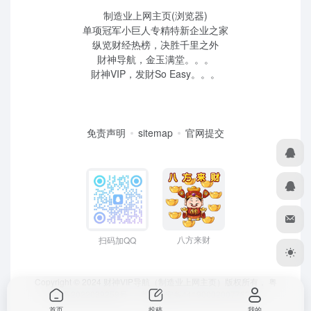
制造业上网主页(浏览器)
单项冠军小巨人专精特新企业之家
纵览财经热榜，决胜千里之外
財神导航，金玉满堂。。。
財神VIP，发財So Easy。。。
免责声明
sitemap
官网提交
八方来财
扫码加QQ
Copyright © 2024 财神VIP导航（制造业上网主页）版权所有，
粤
ICP备2022039259号
、 粤公网安备44190002007732号
首页
投稿
我的