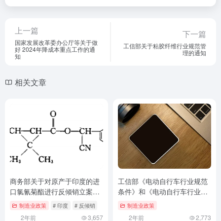
上一篇
下一篇
国家发展改革委办公厅等关于做
工信部关于粘胶纤维行业规范管
好 2024年降成本重点工作的通
理的通知
知
相关文章
商务部关于对原产于印度的进
工信部《电动自行车行业规范
口氯氰菊酯进行反倾销立案调
条件》和《电动自行车行业规
查的公告
范公告管理办法》
制造业政策
# 印度
# 反倾销
制造业政策
2年前
3,657
2年前
2,773