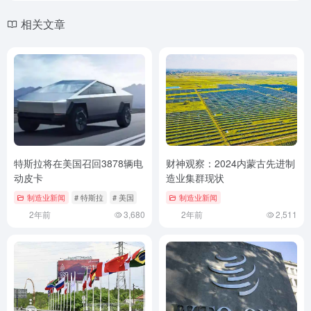
相关文章
特斯拉将在美国召回3878辆电
财神观察：2024内蒙古先进制
动皮卡
造业集群现状
制造业新闻
# 特斯拉
# 美国
制造业新闻
2年前
3,680
2年前
2,511