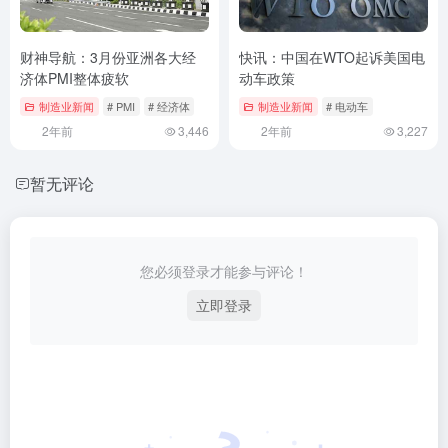
财神导航：3月份亚洲各大经
快讯：中国在WTO起诉美国电
济体PMI整体疲软
动车政策
制造业新闻
# PMI
# 经济体
制造业新闻
# 电动车
2年前
3,446
2年前
3,227
暂无评论
您必须登录才能参与评论！
立即登录