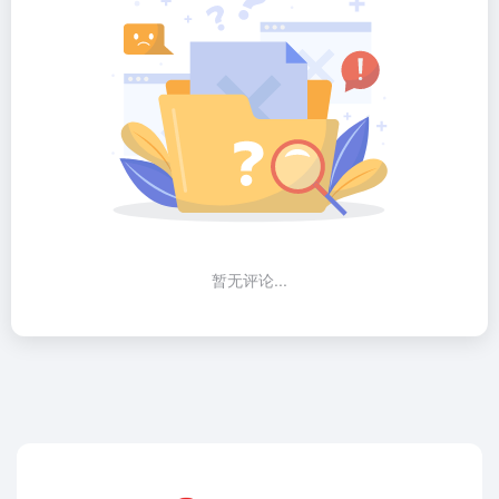
暂无评论...