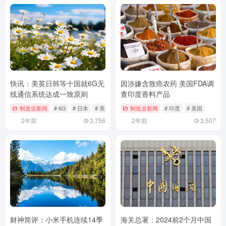
快讯：美英日韩等十国就6G无
因涉嫌含致癌农药 美国FDA调
线通信系统达成一致原则
查印度香料产品
制造业新闻
# 6G
# 日本
# 美国
制造业新闻
# 印度
# 美国
2年前
3,756
2年前
3,507
财神简评：小米手机连续14季
海关总署：2024前2个月中国