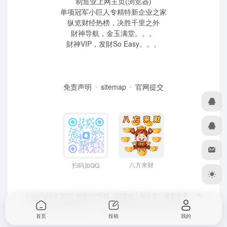
制造业上网主页(浏览器)
单项冠军小巨人专精特新企业之家
纵览财经热榜，决胜千里之外
財神导航，金玉满堂。。。
財神VIP，发財So Easy。。。
免责声明
sitemap
官网提交
八方来财
扫码加QQ
Copyright © 2024 财神VIP导航（制造业上网主页）版权所有，
粤
ICP备2022039259号
、 粤公网安备44190002007732号
首页
投稿
我的