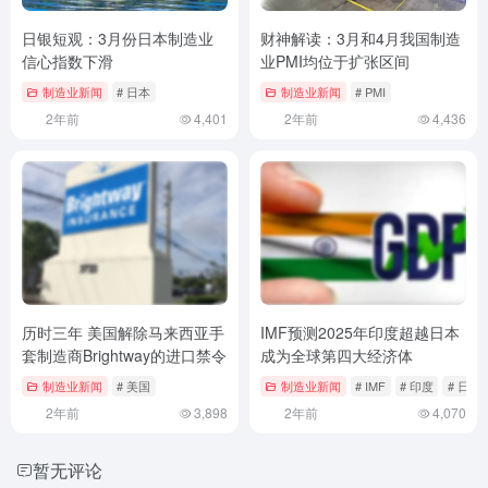
日银短观：3月份日本制造业
财神解读：3月和4月我国制造
信心指数下滑
业PMI均位于扩张区间
制造业新闻
# 日本
制造业新闻
# PMI
2年前
4,401
2年前
4,436
历时三年 美国解除马来西亚手
IMF预测2025年印度超越日本
套制造商Brightway的进口禁令
成为全球第四大经济体
制造业新闻
# 美国
制造业新闻
# IMF
# 印度
# 日本
2年前
3,898
2年前
4,070
暂无评论