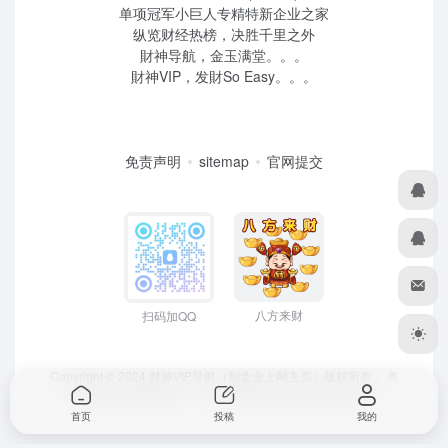
单项冠军小巨人专精特新企业之家
纵览财经热榜，决胜千里之外
財神导航，金玉满堂。。。
財神VIP，发財So Easy。。。
免责声明
sitemap
官网提交
八方来财
扫码加QQ
Copyright © 2024 财神VIP导航（制造业上网主页）版权所有，
粤
ICP备2022039259号
、 粤公网安备44190002007732号
首页
投稿
我的