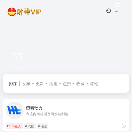
活塞
共 1 篇企业
排序
发布
更新
浏览
点赞
收藏
评论
恒泰动力
专注内燃机活塞研发与制造
小巨人
# 汽配
# 活塞