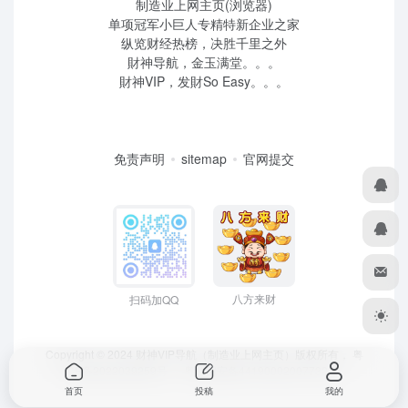
制造业上网主页(浏览器)
单项冠军小巨人专精特新企业之家
纵览财经热榜，决胜千里之外
財神导航，金玉满堂。。。
財神VIP，发財So Easy。。。
免责声明
sitemap
官网提交
八方来财
扫码加QQ
Copyright © 2024 财神VIP导航（制造业上网主页）版权所有，
粤
ICP备2022039259号
、 粤公网安备44190002007732号
首页
投稿
我的