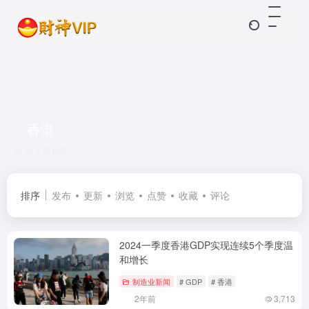
香港
共 2 篇资讯
排序
发布
更新
浏览
点赞
收藏
评论
2024一季度香港GDP实现连续5个季度温
和增长
制造业新闻
# GDP
# 香港
2年前
3,713