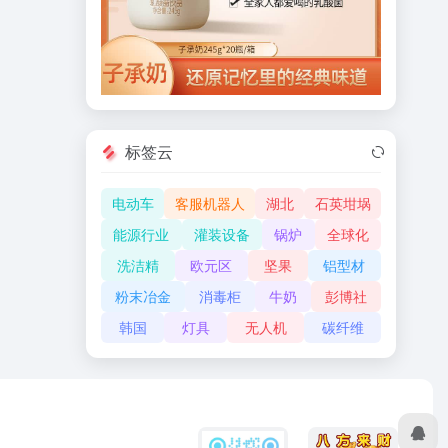
标签云
电动车
客服机器人
湖北
石英坩埚
能源行业
灌装设备
锅炉
全球化
洗洁精
欧元区
坚果
铝型材
粉末冶金
消毒柜
牛奶
彭博社
韩国
灯具
无人机
碳纤维