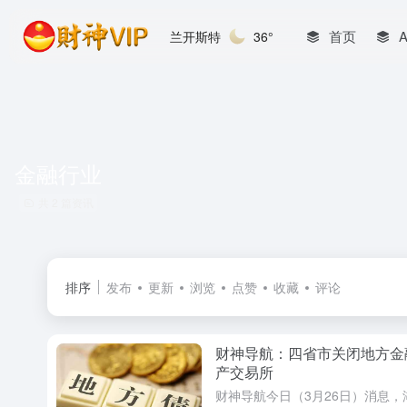
首页
兰开斯特
36°
金融行业
共 2 篇资讯
排序
发布
更新
浏览
点赞
收藏
评论
财神导航：四省市关闭地方金
产交易所