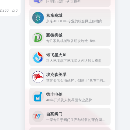
阿里巴巴旗下AI大模型
2,960
0
京东商城
京东JD.COM-专业的综合网上购物商城，为您提供正品低价的购物选择、优质便捷的服务体验。商品来自全球数十万品牌商家，囊括家电、手机、电脑、服装、居家、母婴、美妆、个护、食品、生鲜等丰富品类，满足各种购物需求。
豪德机械
专注家具机械装备研发制造18年
讯飞星火AI
科大讯飞旗下讯飞星火AI认知大模型
埃克森美孚
世界著名石油品牌，创建于1870年的美国，1999年美孚石油和埃克森石油合并为埃克森美孚，成为世界第一大石油公司。
德丰电创
40年开关及人机界面专业品牌
自高阀门
一家专注于阀门生产与销售的守合同重信用企业