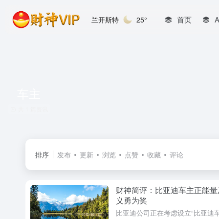
首页
兰开斯特
25°
车主
共 1 篇资讯
排序
发布
更新
浏览
点赞
收藏
评论
财神简评：比亚迪车主正能量
义勇为奖