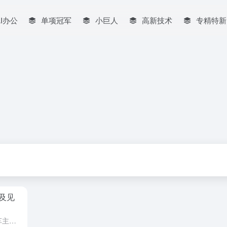
AI办公
单项冠军
小巨人
高新技术
专精特新
及见
比亚迪公司正在考虑设立“比亚迪车主正能量及见义勇为奖”，对正能量及见义勇为车主给予5-20万元的奖励。财神小编听闻深感欣慰，财神小编建议比亚迪公司应该重奖制订这一“正能量及见义勇为奖”政策的相关高管。