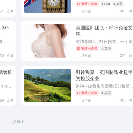
制造业新闻
# PMI
# 英国
451
0
2年前
0
&G
英国医师团队：呼吁免征文
税
财神导航今日（3月22日）独家报道，英国最大保险公司和资产管理公司之一的Legal & General (LGEN.L)，已经搁置了获得中国业务许可的计划，并将在中国的员工人数减少了一半以上，加入了在...
制造业新闻
# 英国
430
0
2年前
0
现增长
财神观察：英国制造业超半
资控股企业
财神导航5月7日消息，根据英国汽车制造商和贸易商协会（SMMT）最新的初步行业数据，2024年4月份英国新车注册量连续第21个月实现了增长。预计总体销量将达到198万辆。
制造业新闻
# 英国
329
0
2年前
0
没有了