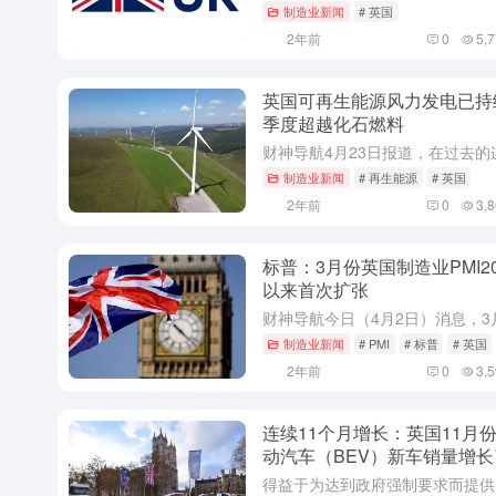
制造业新闻
# 英国
2年前
0
5,
英国可再生能源风力发电已持
季度超越化石燃料
制造业新闻
# 再生能源
# 英国
2年前
0
3,
标普：3月份英国制造业PMI2
以来首次扩张
制造业新闻
# PMI
# 标普
# 英国
2年前
0
3,
连续11个月增长：英国11月
动汽车（BEV）新车销量增长
58%