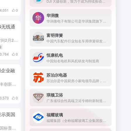
DJI 大疆创新，致力于成为持续推动人类进步的科技公司
4,051
0
华润微
华润微电子有限公司是华润集团旗下负责微电子业务投资、发展和经营管理的高科技企业，自2004年起多年被工信部评为中国电子信息百强企业。
G无线通
富明弹簧
今日（2024年2月27日，当地时间2月26日）美国白宫消息，美国、澳大利亚、加拿大、捷克、芬兰、法国、日本、韩国、瑞典和英国就6G无线通信系统研发的共同原则发表联合声明。
中国汽车配件行业知名车用弹簧研发与制造商
国
3,764
0
恒康机电
中国知名电机和风机研发与制造商
创企业融
苏泊尔电器
苏泊尔是中国厨房小家电领导品牌，炊具研发制造商，是中国炊具行业首家上市公司，品质和创新是苏泊尔最重要的品牌价值， 如今的苏泊尔已从厨房走进客厅，不断用智巧的产品让消费者的生活变得更美好。
财神导航伦敦4月16日消息，汇丰创新银行和Dealroom的报告显示，2024年第一季度，英国初创企业的融资额为39亿美元，低于上一季度的48亿美元，这是自2020年第二季度以来的近三年最低水平。
琪顿卫浴
3,573
0
广东省综合性高端卫浴专精特新制造企业
显示英国
福耀玻璃
福耀集团（全称福耀玻璃工业集团股份有限公司），是一家专业生产汽车安全玻璃和工业技术玻璃的中外合资企业，也是名符其实的大型跨国工业集团。
财神导航伦敦3月21日消息，英国标普全球综合采购经理人指数（PMI）从2月份的53.0回落至3月份的52.9，显示英国企业本月继续保持从衰退中复苏的势头，但顽固的价格压力可能会支撑英国央行对利率采取观...