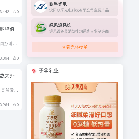
欧孚光电
沈阳欧孚光电科技有限公司主要产品有：光纤光缆，电线电缆，软电线，网线，光纤跳线等综合布线产品，是中国移动、中国联通、中国电信、国网、南网、广电供应商。
3,442
0
绿风通风机
胸增值
通风设备及消防排烟系统专业制造商
财神导航4月21日报道，一个英国放射技师团体呼吁对文胸免征增值税，认为文胸与卫生用品一样，对妇女健康至关重要。据了解，目前，英国只有接受过乳腺癌手术的妇女才能免交 20% 的增值税。
查看完整榜单
3,394
0
子承乳业
数为外
财神小编收集海量数据分析后，竟然发现英国制造业超过半数企业为外资控股，这体现了英国作为一个开放型经济体的特点，吸引了大量外资企业的投资和参与。外资企业的投资和技术引进，推动了英国制造业的发展，提高了产...
3,264
0