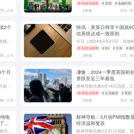
制造业新闻
# 英国
# 金融时报
773
0
2年前
0
续2个
快讯：美英日韩等十国就6
信系统达成一致原则
财神导航4月23日报道，在过去的连续两个季度里，风力发电场一直是英国的主要电力来源，这标志着可再生能源在英国发电量中超过化石燃料的时间达到有史以来最长。
制造业新闻
# 6G
# 日本
# 美
800
0
2年前
0
0个月
凄惨：2024一季度英国初
资跌至近三年最低
财神导航今日（4月2日）消息，3月份标普全球/CIPS英国制造业采购经理人指数（PMI）终值升至50.3，该数值是英国近20个月以来的首次进入扩张区。
制造业新闻
# 企业融资
# 英国
593
0
2年前
0
份纯电
财神导航：3月份PMI指数
了
经济温和复苏
得益于为达到政府强制要求而提供的大幅折扣，英国11月份纯电动汽车（BEV）新车销量增长了58%，这是连续第11个月的增长。