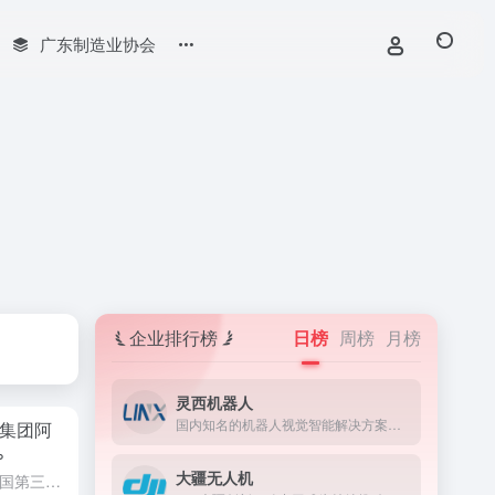
广东制造业协会
企业排行榜
日榜
周榜
月榜
灵西机器人
国内知名的机器人视觉智能解决方案供应商
集团阿
%
大疆无人机
财神导航伦敦4月22日消息，英国第三大超市集团阿斯达（Asda）报告称，尽管市场份额被竞争对手夺走，但其战略仍取得了进展，2023年度盈利跃升24%，超过10亿英镑（12.4亿美元）。