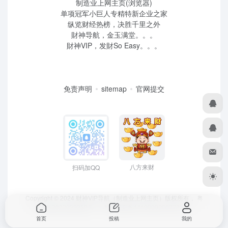
制造业上网主页(浏览器)
单项冠军小巨人专精特新企业之家
纵览财经热榜，决胜千里之外
財神导航，金玉满堂。。。
財神VIP，发財So Easy。。。
免责声明
sitemap
官网提交
八方来财
扫码加QQ
Copyright © 2024 财神VIP导航（制造业上网主页）版权所有，
粤
ICP备2022039259号
、 粤公网安备44190002007732号
首页
投稿
我的