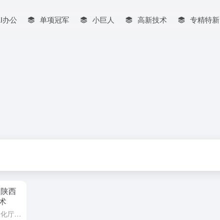
AI办公
单项冠军
小巨人
高新技术
专精特新
 陕西
术
4月7日，记者自陕西省工业和信息化厅获悉，为进一步提升新质生产力，加速科技成果转移转化，并增强科技创新对产业发展的支撑作用，该厅近日发布通知，面向全省乃至全国的高等院校、科研院所及相关企事业单位，征集...