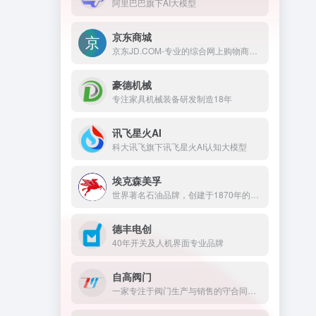
阿里巴巴旗下AI大模型
京东商城
京东JD.COM-专业的综合网上购物商城，为您提供正品低价的购物选择、优质便捷的服务体验。商品来自全球数十万品牌商家，囊括家电、手机、电脑、服装、居家、母婴、美妆、个护、食品、生鲜等丰富品类，满足各种购物需求。
豪德机械
专注家具机械装备研发制造18年
讯飞星火AI
科大讯飞旗下讯飞星火AI认知大模型
埃克森美孚
世界著名石油品牌，创建于1870年的美国，1999年美孚石油和埃克森石油合并为埃克森美孚，成为世界第一大石油公司。
德丰电创
40年开关及人机界面专业品牌
自高阀门
一家专注于阀门生产与销售的守合同重信用企业