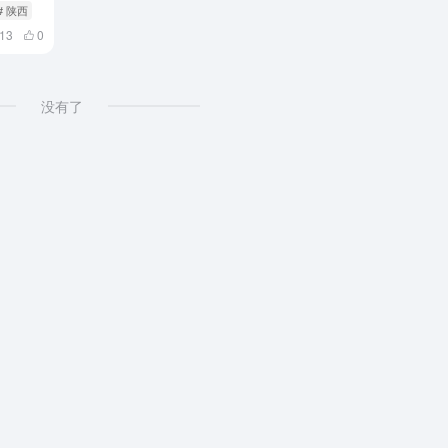
# 陕西
613
0
没有了