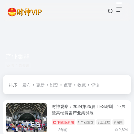
产业集群
共 4 篇资讯
排序
发布
更新
浏览
点赞
收藏
评论
财神观察：2024第25届ITES深圳工业展
暨高端装备产业集群展
制造业新闻
# 产业集群
# 工业展
# 深圳
2年前
2,824