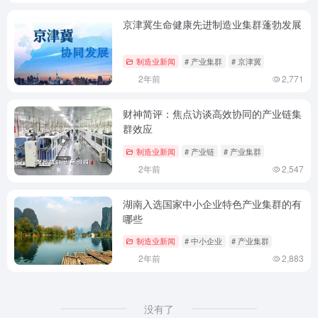
京津冀生命健康先进制造业集群蓬勃发展
制造业新闻
# 产业集群
# 京津冀
2年前
2,771
财神简评：焦点访谈高效协同的产业链集
群效应
制造业新闻
# 产业链
# 产业集群
2年前
2,547
湖南入选国家中小企业特色产业集群的有
哪些
制造业新闻
# 中小企业
# 产业集群
2年前
2,883
没有了